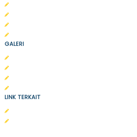
PAUD Terpadu Islam Diponegoro
SD Islam Diponegoro
SMP Islam Diponegoro
SMA Islam Diponegoro
GALERI
PAUD
SD
SMA
SMP
LINK TERKAIT
Alumni
Kontak