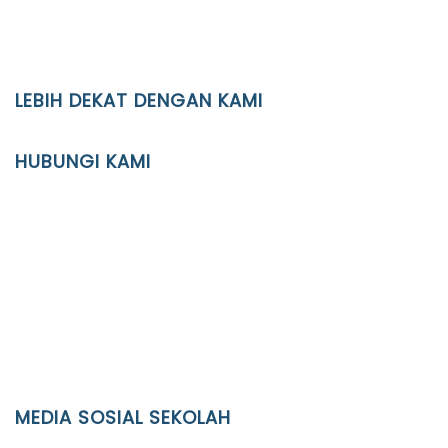
LEBIH DEKAT DENGAN KAMI
YAYASAN PENDIDIKAN ISLAM DIPONEGORO SURAKARTA
HUBUNGI KAMI
Location
JL. Kaliwidas II no. 2, Pasarkliwon, Surakarta, 57118
Phone
(0271)643475 / WA 0878 3636 4848
Email
info@ypid.or.id
MEDIA SOSIAL SEKOLAH