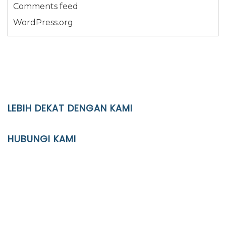
Comments feed
WordPress.org
LEBIH DEKAT DENGAN KAMI
YAYASAN PENDIDIKAN ISLAM DIPONEGORO SURAKARTA
HUBUNGI KAMI
Location
JL. Kaliwidas II no. 2, Pasarkliwon, Surakarta, 57118
Phone
(0271)643475 / WA 0878 3636 4848