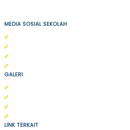
Email
info@ypid.or.id
MEDIA SOSIAL SEKOLAH
PAUD Terpadu Islam Diponegoro
SD Islam Diponegoro
SMP Islam Diponegoro
SMA Islam Diponegoro
GALERI
PAUD
SD
SMA
SMP
LINK TERKAIT