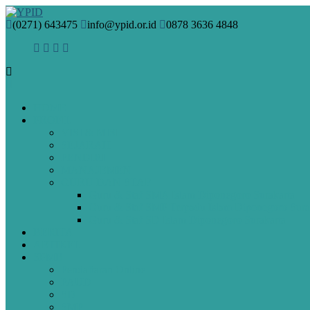
(0271) 643475
info@ypid.or.id
0878 3636 4848
HOME
PROFIL
VISI & MISI
SEJARAH
PENDIRI
MANAJEMEN
GURU DAN STAF
Guru & Staf SMA Islam Diponegoro Surakarta
Guru & Staf SMP Terpadu Islam Diponegoro Sura
Guru & Staf SD Islam Diponegoro Surakarta
BERITA
ARTIKEL
SPMB
Pendaftaran Online
PAUD
SD
SMP