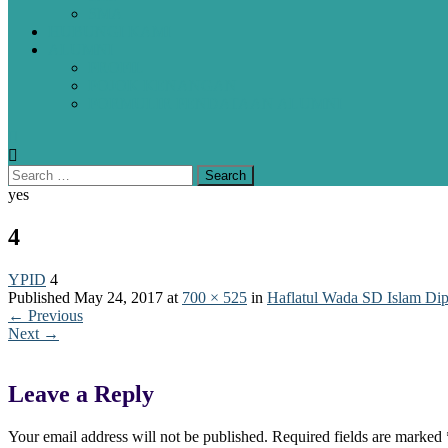
SMA
HUBUNGI KAMI
ALUMNI
PROFIL
POJOK KENANGAN
FORMULIR PENDATAAN ALUMNI
yes
4
YPID
4
Published
May 24, 2017
at
700 × 525
in
Haflatul Wada SD Islam Dip
←
Previous
Next
→
Leave a Reply
Your email address will not be published.
Required fields are marked