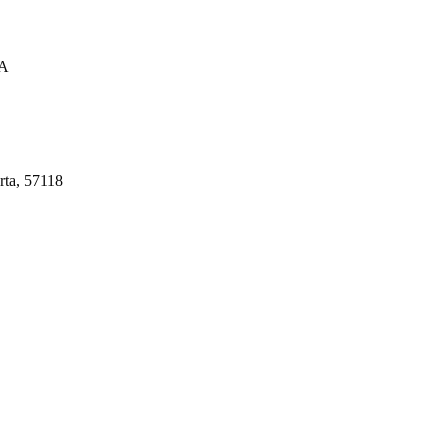
A
rta, 57118