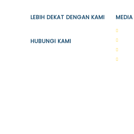
LEBIH DEKAT DENGAN KAMI
MEDIA
YAYASAN PENDIDIKAN ISLAM DIPONEGORO
PAUD 
SURAKARTA
HUBUNGI KAMI
SD Is
SMP I
Location
SMA I
JL. Kaliwidas II no. 2, Pasarkliwon,
Surakarta, 57118
Phone
(0271)643475 / WA 0878 3636 4848
Email
info@ypid.or.id