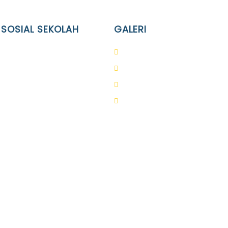
 SOSIAL SEKOLAH
GALERI
Terpadu Islam Diponegoro
PAUD
lam Diponegoro
SD
slam Diponegoro
SMA
slam Diponegoro
SMP