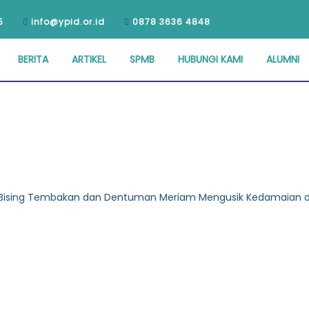
5
info@ypid.or.id
0878 3636 4848
BERITA
ARTIKEL
SPMB
HUBUNGI KAMI
ALUMNI
 Bising Tembakan dan Dentuman Meriam Mengusik Kedamaian d