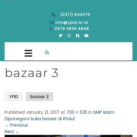
(0271) 643475
info@ypid.or.id
0878 3636 4848
bazaar 3
YPID
bazaar 3
Published
January 21, 2017
at
700 × 525
in
SMP Islam
Diponegoro buka bazaar di Khaul
←
Previous
Next
→