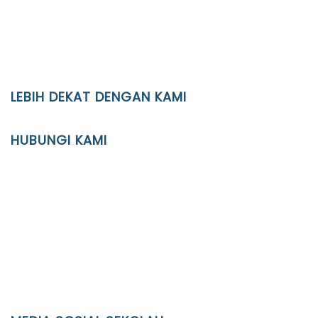
LEBIH DEKAT DENGAN KAMI
YAYASAN PENDIDIKAN ISLAM DIPONEGORO SURAKARTA
HUBUNGI KAMI
Location
JL. Kaliwidas II no. 2, Pasarkliwon, Surakarta, 57118
Phone
(0271)643475 / WA 0878 3636 4848
Email
info@ypid.or.id