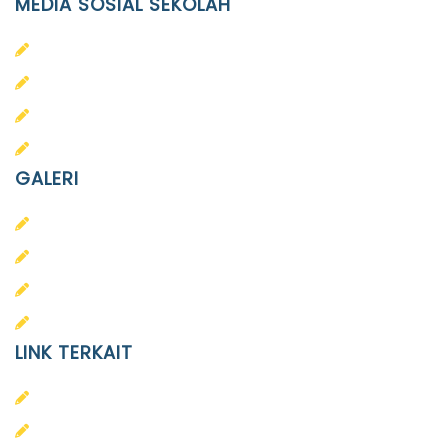
MEDIA SOSIAL SEKOLAH
PAUD Terpadu Islam Diponegoro
SD Islam Diponegoro
SMP Islam Diponegoro
SMA Islam Diponegoro
GALERI
PAUD
SD
SMA
SMP
LINK TERKAIT
Alumni
Kontak