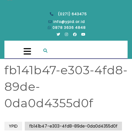
(0271) 643475
info@ypid.or.id
0878 3636 4848
fb141b47-e303-4fd8-
89de-
0da0d4355d0f
YPID
fb141b47-e303-4fd8-89de-0da0d4355d0f