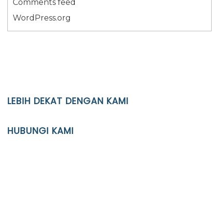
Comments feed
WordPress.org
LEBIH DEKAT DENGAN KAMI
YAYASAN PENDIDIKAN ISLAM DIPONEGORO SURAKARTA
HUBUNGI KAMI
Location
JL. Kaliwidas II no. 2, Pasarkliwon, Surakarta, 57118
Phone
(0271)643475 / WA 0878 3636 4848