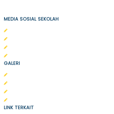
Email
info@ypid.or.id
MEDIA SOSIAL SEKOLAH
PAUD Terpadu Islam Diponegoro
SD Islam Diponegoro
SMP Islam Diponegoro
SMA Islam Diponegoro
GALERI
PAUD
SD
SMA
SMP
LINK TERKAIT