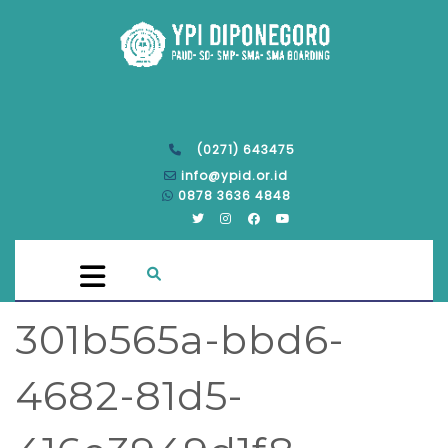
(0271) 643475
info@ypid.or.id
0878 3636 4848
301b565a-bbd6-
4682-81d5-