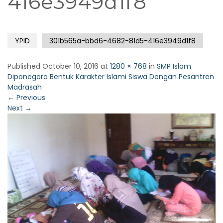
416e3949d1f8
YPID
301b565a-bbd6-4682-81d5-416e3949d1f8
Published
October 10, 2016
at
1280 × 768
in
SMP Islam
Diponegoro Bentuk Karakter Islami Siswa Dengan Pesantren
Madrasah
←
Previous
Next
→