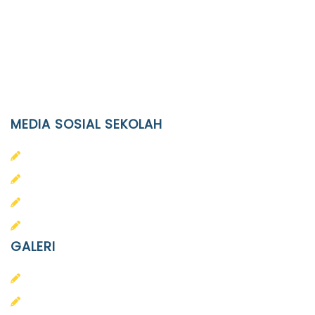
JL. Kaliwidas II no. 2, Pasarkliwon, Surakarta, 57118
Phone
(0271)643475 / WA 0878 3636 4848
Email
info@ypid.or.id
MEDIA SOSIAL SEKOLAH
PAUD Terpadu Islam Diponegoro
SD Islam Diponegoro
SMP Islam Diponegoro
SMA Islam Diponegoro
GALERI
PAUD
SD