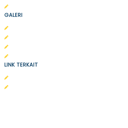
SMA Islam Diponegoro
GALERI
PAUD
SD
SMA
SMP
LINK TERKAIT
Alumni
Kontak
Yayasan Pendidikan Islam Diponegoro
Surakarta
Design & Developed by
Themeseye