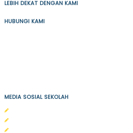
LEBIH DEKAT DENGAN KAMI
YAYASAN PENDIDIKAN ISLAM DIPONEGORO SURAKARTA
HUBUNGI KAMI
Location
JL. Kaliwidas II no. 2, Pasarkliwon, Surakarta, 57118
Phone
(0271)643475 / WA 0878 3636 4848
Email
info@ypid.or.id
MEDIA SOSIAL SEKOLAH
PAUD Terpadu Islam Diponegoro
SD Islam Diponegoro
SMP Islam Diponegoro