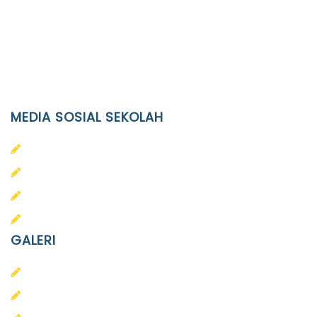
Phone
(0271)643475 / WA 0878 3636 4848
Email
info@ypid.or.id
MEDIA SOSIAL SEKOLAH
PAUD Terpadu Islam Diponegoro
SD Islam Diponegoro
SMP Islam Diponegoro
SMA Islam Diponegoro
GALERI
PAUD
SD