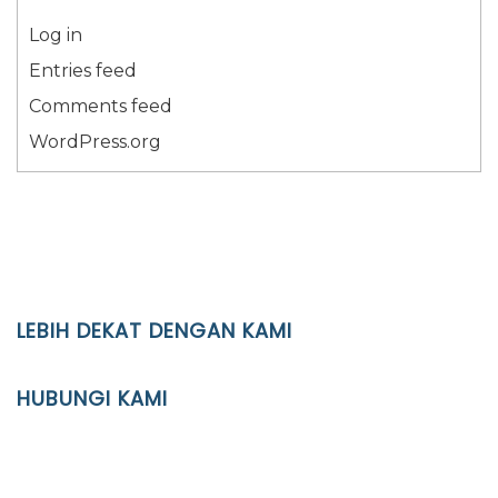
Log in
Entries feed
Comments feed
WordPress.org
LEBIH DEKAT DENGAN KAMI
YAYASAN PENDIDIKAN ISLAM DIPONEGORO SURAKARTA
HUBUNGI KAMI
Location
JL. Kaliwidas II no. 2, Pasarkliwon, Surakarta, 57118