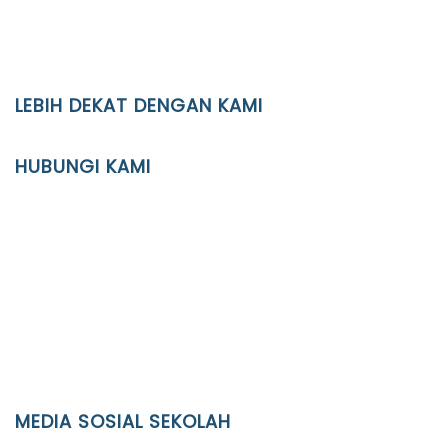
LEBIH DEKAT DENGAN KAMI
YAYASAN PENDIDIKAN ISLAM DIPONEGORO SURAKARTA
HUBUNGI KAMI
Location
JL. Kaliwidas II no. 2, Pasarkliwon, Surakarta, 57118
Phone
(0271)643475 / WA 0878 3636 4848
Email
info@ypid.or.id
MEDIA SOSIAL SEKOLAH