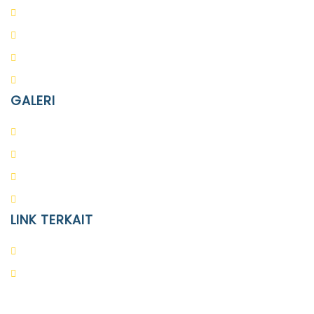
PAUD Terpadu Islam Diponegoro
SD Islam Diponegoro
SMP Islam Diponegoro
SMA Islam Diponegoro
GALERI
PAUD
SD
SMA
SMP
LINK TERKAIT
Alumni
Kontak