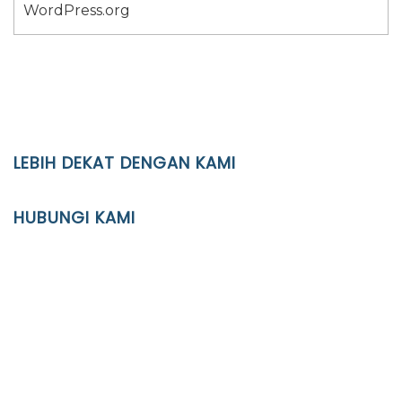
WordPress.org
LEBIH DEKAT DENGAN KAMI
YAYASAN PENDIDIKAN ISLAM DIPONEGORO SURAKARTA
HUBUNGI KAMI
Location
JL. Kaliwidas II no. 2, Pasarkliwon, Surakarta, 57118
Phone
(0271)643475 / WA 0878 3636 4848
Email