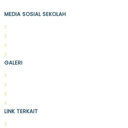
info@ypid.or.id
MEDIA SOSIAL SEKOLAH
PAUD Terpadu Islam Diponegoro
SD Islam Diponegoro
SMP Islam Diponegoro
SMA Islam Diponegoro
GALERI
PAUD
SD
SMA
SMP
LINK TERKAIT
Alumni