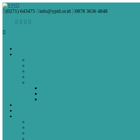
(0271) 643475
info@ypid.or.id
0878 3636 4848
HOME
PROFIL
VISI & MISI
SEJARAH
PENDIRI
MANAJEMEN
GURU DAN STAF
Guru & Staf SMA Islam Diponegoro Surakarta
Guru & Staf SMP Terpadu Islam Diponegoro Sura
Guru & Staf SD Islam Diponegoro Surakarta
BERITA
ARTIKEL
SPMB
Pendaftaran Online
PAUD
SD
SMP