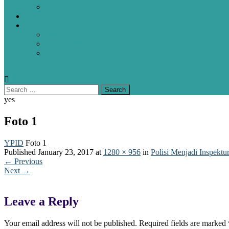
SMA
HUBUNGI KAMI
ALUMNI
PROFIL
POJOK KENANGAN
FORMULIR PENDATAAN ALUMNI
yes
Foto 1
YPID
Foto 1
Published
January 23, 2017
at
1280 × 956
in
Polisi Menjadi Inspekt
←
Previous
Next
→
Leave a Reply
Your email address will not be published.
Required fields are marked