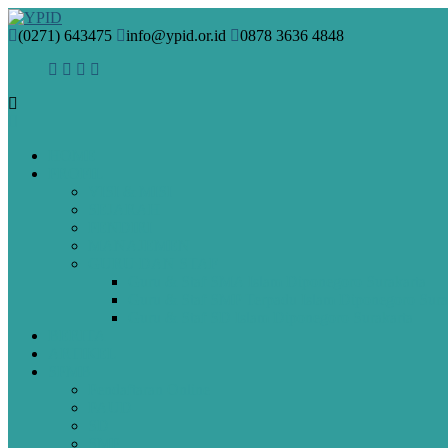
(0271) 643475
info@ypid.or.id
0878 3636 4848
HOME
PROFIL
VISI & MISI
SEJARAH
PENDIRI
MANAJEMEN
GURU DAN STAF
Guru & Staf SMA Islam Diponegoro Surakarta
Guru & Staf SMP Terpadu Islam Diponegoro Sura
Guru & Staf SD Islam Diponegoro Surakarta
BERITA
ARTIKEL
SPMB
Pendaftaran Online
PAUD
SD
SMP