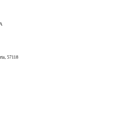
A
rta, 57118