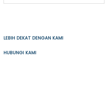
LEBIH DEKAT DENGAN KAMI
YAYASAN PENDIDIKAN ISLAM DIPONEGORO SURAKARTA
HUBUNGI KAMI
Location
JL. Kaliwidas II no. 2, Pasarkliwon, Surakarta, 57118
Phone
(0271)643475 / WA 0878 3636 4848
Email
info@ypid.or.id