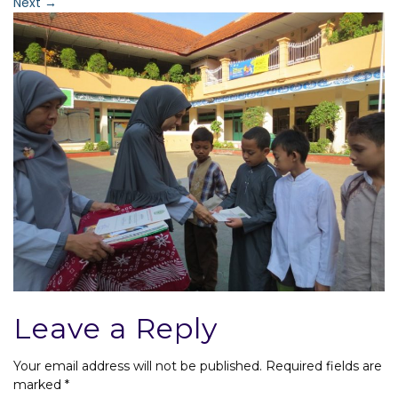
Next
→
Leave a Reply
Your email address will not be published.
Required fields are
marked
*