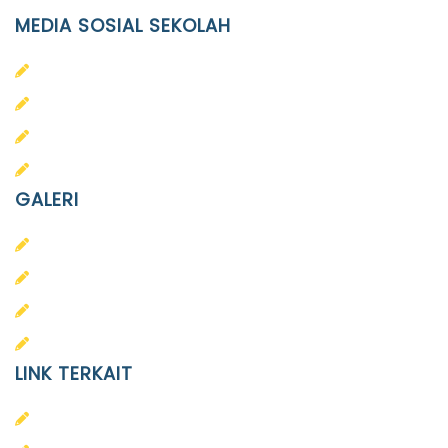
MEDIA SOSIAL SEKOLAH
PAUD Terpadu Islam Diponegoro
SD Islam Diponegoro
SMP Islam Diponegoro
SMA Islam Diponegoro
GALERI
PAUD
SD
SMA
SMP
LINK TERKAIT
Alumni