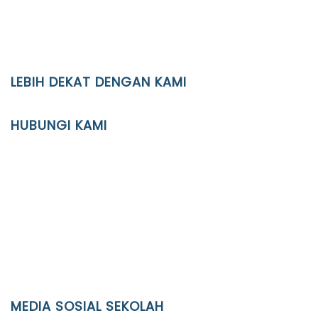
LEBIH DEKAT DENGAN KAMI
YAYASAN PENDIDIKAN ISLAM DIPONEGORO SURAKARTA
HUBUNGI KAMI
Location
JL. Kaliwidas II no. 2, Pasarkliwon, Surakarta, 57118
Phone
(0271)643475 / WA 0878 3636 4848
Email
info@ypid.or.id
MEDIA SOSIAL SEKOLAH