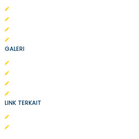
PAUD Terpadu Islam Diponegoro
SD Islam Diponegoro
SMP Islam Diponegoro
SMA Islam Diponegoro
GALERI
PAUD
SD
SMA
SMP
LINK TERKAIT
Alumni
Kontak