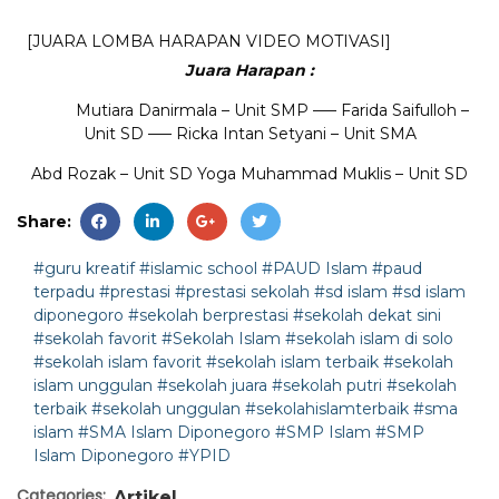
[JUARA LOMBA HARAPAN VIDEO MOTIVASI]
Juara Harapan :
Mutiara Danirmala – Unit SMP —– Farida Saifulloh –
Unit SD —– Ricka Intan Setyani – Unit SMA
Abd Rozak – Unit SD Yoga Muhammad Muklis – Unit SD
Share:
#guru kreatif
#islamic school
#PAUD Islam
#paud
terpadu
#prestasi
#prestasi sekolah
#sd islam
#sd islam
diponegoro
#sekolah berprestasi
#sekolah dekat sini
#sekolah favorit
#Sekolah Islam
#sekolah islam di solo
#sekolah islam favorit
#sekolah islam terbaik
#sekolah
islam unggulan
#sekolah juara
#sekolah putri
#sekolah
terbaik
#sekolah unggulan
#sekolahislamterbaik
#sma
islam
#SMA Islam Diponegoro
#SMP Islam
#SMP
Islam Diponegoro
#YPID
Categories:
Artikel