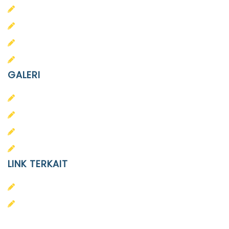
PAUD Terpadu Islam Diponegoro
SD Islam Diponegoro
SMP Islam Diponegoro
SMA Islam Diponegoro
GALERI
PAUD
SD
SMA
SMP
LINK TERKAIT
Alumni
Kontak