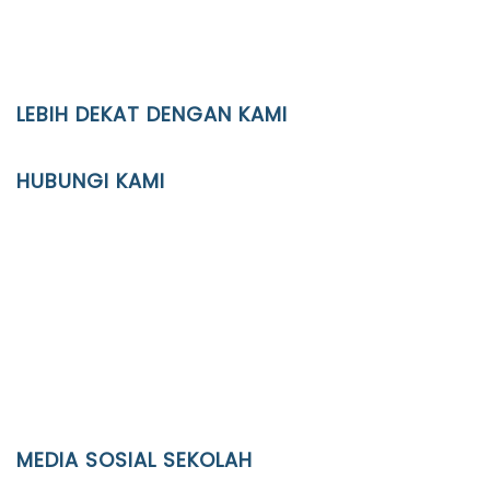
LEBIH DEKAT DENGAN KAMI
YAYASAN PENDIDIKAN ISLAM DIPONEGORO SURAKARTA
HUBUNGI KAMI
Location
JL. Kaliwidas II no. 2, Pasarkliwon, Surakarta, 57118
Phone
(0271)643475 / WA 0878 3636 4848
Email
info@ypid.or.id
MEDIA SOSIAL SEKOLAH