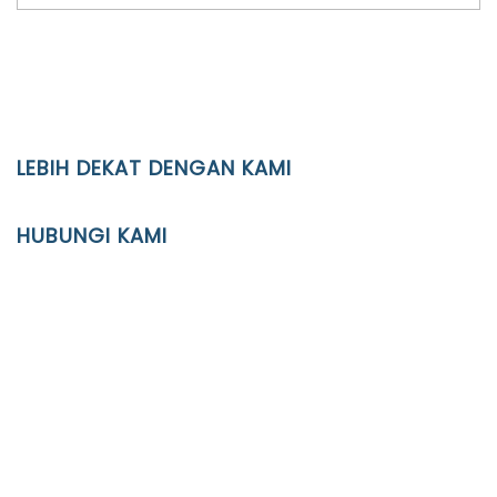
LEBIH DEKAT DENGAN KAMI
YAYASAN PENDIDIKAN ISLAM DIPONEGORO SURAKARTA
HUBUNGI KAMI
Location
JL. Kaliwidas II no. 2, Pasarkliwon, Surakarta, 57118
Phone
(0271)643475 / WA 0878 3636 4848
Email
info@ypid.or.id