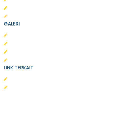
SMP Islam Diponegoro
SMA Islam Diponegoro
GALERI
PAUD
SD
SMA
SMP
LINK TERKAIT
Alumni
Kontak