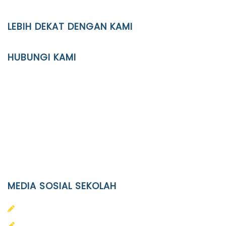
LEBIH DEKAT DENGAN KAMI
YAYASAN PENDIDIKAN ISLAM DIPONEGORO SURAKARTA
HUBUNGI KAMI
Location
JL. Kaliwidas II no. 2, Pasarkliwon, Surakarta, 57118
Phone
(0271)643475 / WA 0878 3636 4848
Email
info@ypid.or.id
MEDIA SOSIAL SEKOLAH
PAUD Terpadu Islam Diponegoro
SD Islam Diponegoro