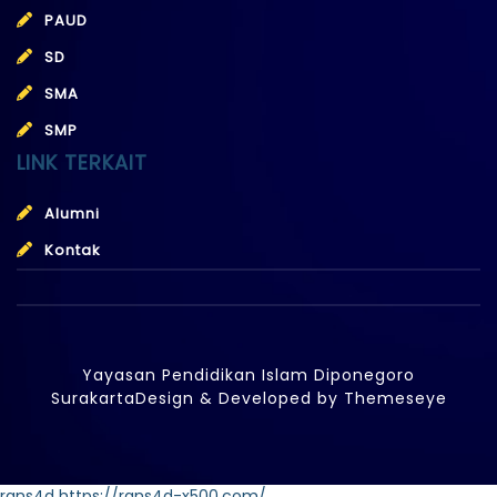
PAUD
SD
SMA
SMP
LINK TERKAIT
Alumni
Kontak
Yayasan Pendidikan Islam Diponegoro
Surakarta
Design & Developed by
Themeseye
rans4d
https://rans4d-x500.com/