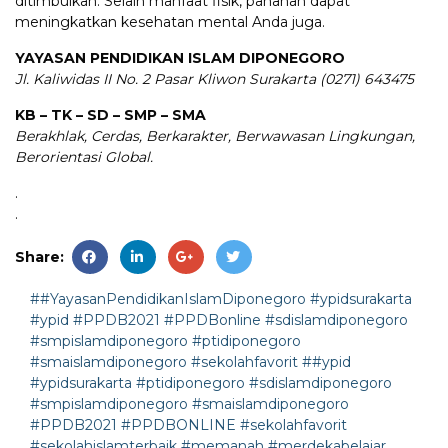
ditimbulkan. Selain manfaat fisik, panahan dapat
meningkatkan kesehatan mental Anda juga.
YAYASAN PENDIDIKAN ISLAM DIPONEGORO
Jl. Kaliwidas II No. 2 Pasar Kliwon Surakarta (0271) 643475
KB – TK – SD – SMP – SMA
Berakhlak, Cerdas, Berkarakter, Berwawasan Lingkungan,
Berorientasi Global.
.
.
Share:
##YayasanPendidikanIslamDiponegoro #ypidsurakarta
#ypid #PPDB2021 #PPDBonline #sdislamdiponegoro
#smpislamdiponegoro #ptidiponegoro
#smaislamdiponegoro #sekolahfavorit
##ypid
#ypidsurakarta #ptidiponegoro #sdislamdiponegoro
#smpislamdiponegoro #smaislamdiponegoro
#PPDB2021 #PPDBONLINE #sekolahfavorit
#sekolahislamterbaik
#memanah
#merdekabelajar