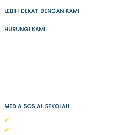
LEBIH DEKAT DENGAN KAMI
YAYASAN PENDIDIKAN ISLAM DIPONEGORO SURAKARTA
HUBUNGI KAMI
Location
JL. Kaliwidas II no. 2, Pasarkliwon, Surakarta, 57118
Phone
(0271)643475 / WA 0878 3636 4848
Email
info@ypid.or.id
MEDIA SOSIAL SEKOLAH
PAUD Terpadu Islam Diponegoro
SD Islam Diponegoro