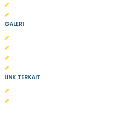
SMP Islam Diponegoro
SMA Islam Diponegoro
GALERI
PAUD
SD
SMA
SMP
LINK TERKAIT
Alumni
Kontak
Yayasan Pendidikan Islam Diponegoro