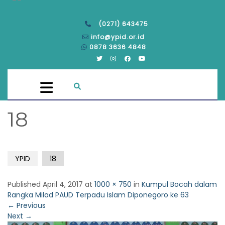
(0271) 643475
info@ypid.or.id
0878 3636 4848
18
YPID
18
Published
April 4, 2017
at
1000 × 750
in
Kumpul Bocah dalam
Rangka Milad PAUD Terpadu Islam Diponegoro ke 63
←
Previous
Next
→