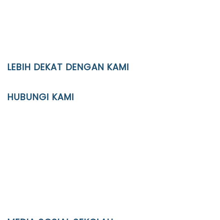
LEBIH DEKAT DENGAN KAMI
YAYASAN PENDIDIKAN ISLAM DIPONEGORO SURAKARTA
HUBUNGI KAMI
Location
JL. Kaliwidas II no. 2, Pasarkliwon, Surakarta, 57118
Phone
(0271)643475 / WA 0878 3636 4848
Email
info@ypid.or.id