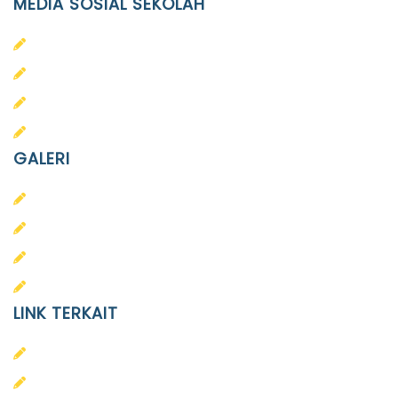
MEDIA SOSIAL SEKOLAH
PAUD Terpadu Islam Diponegoro
SD Islam Diponegoro
SMP Islam Diponegoro
SMA Islam Diponegoro
GALERI
PAUD
SD
SMA
SMP
LINK TERKAIT
Alumni
Kontak