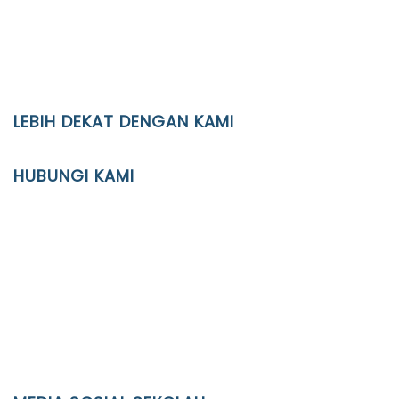
LEBIH DEKAT DENGAN KAMI
YAYASAN PENDIDIKAN ISLAM DIPONEGORO SURAKARTA
HUBUNGI KAMI
Location
JL. Kaliwidas II no. 2, Pasarkliwon, Surakarta, 57118
Phone
(0271)643475 / WA 0878 3636 4848
Email
info@ypid.or.id