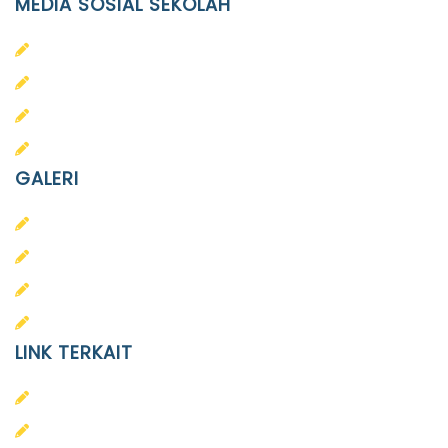
MEDIA SOSIAL SEKOLAH
PAUD Terpadu Islam Diponegoro
SD Islam Diponegoro
SMP Islam Diponegoro
SMA Islam Diponegoro
GALERI
PAUD
SD
SMA
SMP
LINK TERKAIT
Alumni
Kontak