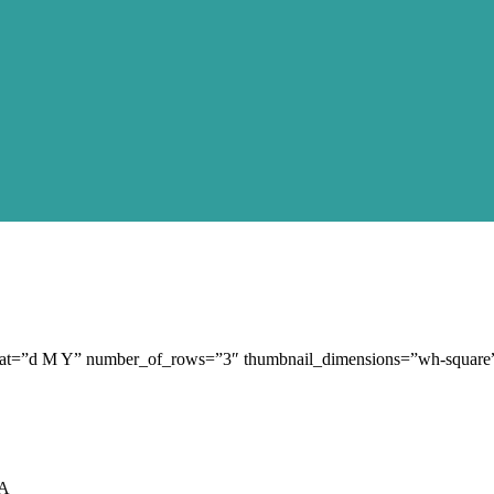
ormat=”d M Y” number_of_rows=”3″ thumbnail_dimensions=”wh-square
A