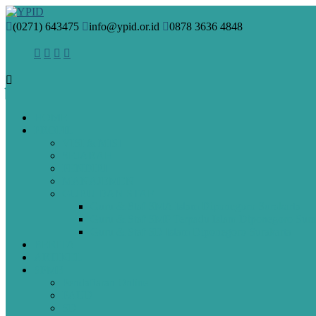
(0271) 643475
info@ypid.or.id
0878 3636 4848
HOME
PROFIL
VISI & MISI
SEJARAH
PENDIRI
MANAJEMEN
GURU DAN STAF
Guru & Staf SMA Islam Diponegoro Surakarta
Guru & Staf SMP Terpadu Islam Diponegoro Sura
Guru & Staf SD Islam Diponegoro Surakarta
BERITA
ARTIKEL
SPMB
Pendaftaran Online
PAUD
SD