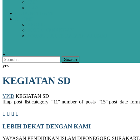
SMP
SMA
HUBUNGI KAMI
ALUMNI
PROFIL
POJOK KENANGAN
FORMULIR PENDATAAN ALUMNI
yes
KEGIATAN SD
YPID
KEGIATAN SD
[linp_post_list category=”11″ number_of_posts=”15″ post_date_f
LEBIH DEKAT DENGAN KAMI
YAYASAN PENDIDIKAN ISLAM DIPONEGORO SURAKART