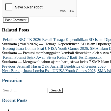
Related Posts
Pelatihan BBGTK 2026 Bekali Tenaga Kependidikan SD Islam Dipo
Surakarta (29/07/2026) — Tenaga Kependidikan SD Islam Diponego
Borong Juara Lomba Esai UNISA Youth Games 2026, SMA Islam Dip
Surakarta — Prestasi membanggakan kembali ditorehkan oleh siswa
Kenali Potensi Sejak Awal, Siswa Kelas 7 Ikuti Tes Diagnostik
Surakarta — Mengawali tahun ajaran baru, siswa kelas 7 SMP Islam 
Post
Previous
Previous
Selamat! Hasan Zaki Juara III Brightside of Genius 2026
Next
post:
Next
Borong Juara Lomba Esai UNISA Youth Games 2026, SMA Islam
navigation
post:
Pencarian
Recent Posts