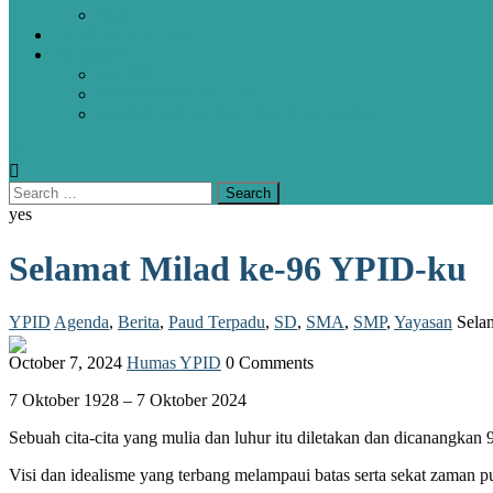
SMA
HUBUNGI KAMI
ALUMNI
PROFIL
POJOK KENANGAN
FORMULIR PENDATAAN ALUMNI
yes
Selamat Milad ke-96 YPID-ku
YPID
Agenda
,
Berita
,
Paud Terpadu
,
SD
,
SMA
,
SMP
,
Yayasan
Selam
October 7, 2024
Humas YPID
0 Comments
7 Oktober 1928 – 7 Oktober 2024
Sebuah cita-cita yang mulia dan luhur itu diletakan dan dicanangkan 
Visi dan idealisme yang terbang melampaui batas serta sekat zaman p