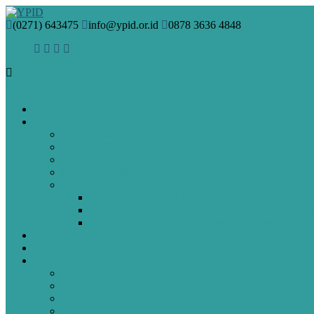
(0271) 643475
info@ypid.or.id
0878 3636 4848
HOME
PROFIL
VISI & MISI
SEJARAH
PENDIRI
MANAJEMEN
GURU DAN STAF
Guru & Staf SMA Islam Diponegoro Surakarta
Guru & Staf SMP Terpadu Islam Diponegoro Sura
Guru & Staf SD Islam Diponegoro Surakarta
BERITA
ARTIKEL
SPMB
Pendaftaran Online
PAUD
SD
SMP