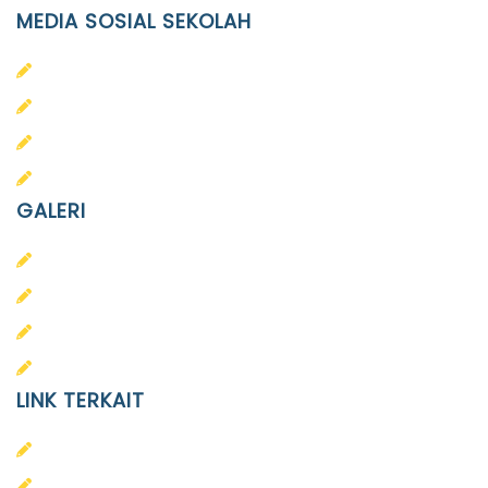
MEDIA SOSIAL SEKOLAH
PAUD Terpadu Islam Diponegoro
SD Islam Diponegoro
SMP Islam Diponegoro
SMA Islam Diponegoro
GALERI
PAUD
SD
SMA
SMP
LINK TERKAIT
Alumni
Kontak