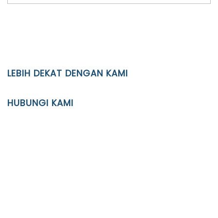
LEBIH DEKAT DENGAN KAMI
YAYASAN PENDIDIKAN ISLAM DIPONEGORO SURAKARTA
HUBUNGI KAMI
Location
JL. Kaliwidas II no. 2, Pasarkliwon, Surakarta, 57118
Phone
(0271)643475 / WA 0878 3636 4848
Email
info@ypid.or.id