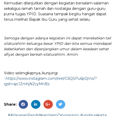
Kemudian dilanjutkan dengan kegiatan bersalam-salaman
sekaligus ramah tamah dan nostalgia dengan guru-guru
purna tugas YPID. Suasana tampak begitu hangat dapat
terus melihat Bapak Ibu Guru yang sehat selalu.
Semoga dengan adanya kegiatan ini dapat merekatkan tali
silaturahiim keluarga besar YPID dan kita semua mendapat
keberkahan dan dipanjangkan umur dalam keadaan sehat
afiyat dengan berkah silaturahiim. Amiin.
Video selengkapnya, kunjungi
:
https://www.instagram.com/reel/C6QSPu6pQmx/?
igsh=ajc1ZmhjN2cyMnBz
Share:
##YayasanPendidikanIslamDiponegoro #ypidsurakarta