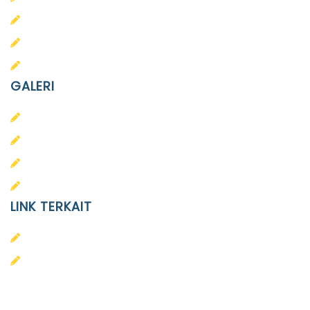
SD Islam Diponegoro
SMP Islam Diponegoro
SMA Islam Diponegoro
GALERI
PAUD
SD
SMA
SMP
LINK TERKAIT
Alumni
Kontak