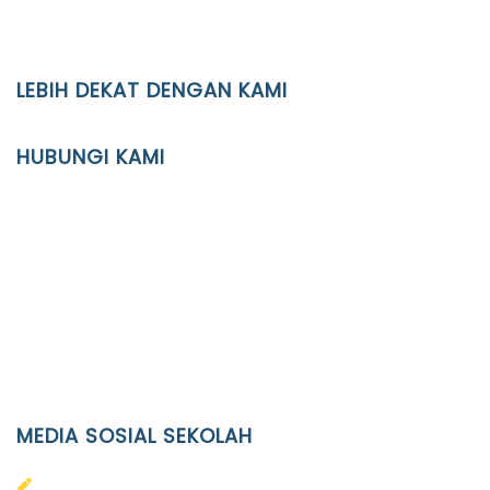
LEBIH DEKAT DENGAN KAMI
YAYASAN PENDIDIKAN ISLAM DIPONEGORO SURAKARTA
HUBUNGI KAMI
Location
JL. Kaliwidas II no. 2, Pasarkliwon, Surakarta, 57118
Phone
(0271)643475 / WA 0878 3636 4848
Email
info@ypid.or.id
MEDIA SOSIAL SEKOLAH
PAUD Terpadu Islam Diponegoro