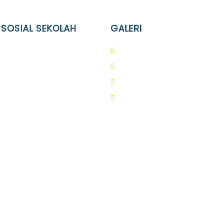
 SOSIAL SEKOLAH
GALERI
Terpadu Islam Diponegoro
PAUD
lam Diponegoro
SD
slam Diponegoro
SMA
slam Diponegoro
SMP