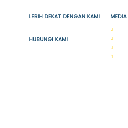
LEBIH DEKAT DENGAN KAMI
MEDIA
YAYASAN PENDIDIKAN ISLAM DIPONEGORO
PAUD 
SURAKARTA
HUBUNGI KAMI
SD Is
SMP I
Location
SMA I
JL. Kaliwidas II no. 2, Pasarkliwon,
Surakarta, 57118
Phone
(0271)643475 / WA 0878 3636 4848
Email
info@ypid.or.id