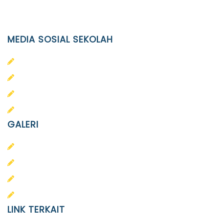
Email
info@ypid.or.id
MEDIA SOSIAL SEKOLAH
PAUD Terpadu Islam Diponegoro
SD Islam Diponegoro
SMP Islam Diponegoro
SMA Islam Diponegoro
GALERI
PAUD
SD
SMA
SMP
LINK TERKAIT