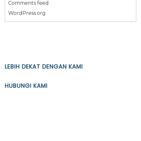
Comments feed
WordPress.org
LEBIH DEKAT DENGAN KAMI
YAYASAN PENDIDIKAN ISLAM DIPONEGORO SURAKARTA
HUBUNGI KAMI
Location
JL. Kaliwidas II no. 2, Pasarkliwon, Surakarta, 57118
Phone
(0271)643475 / WA 0878 3636 4848