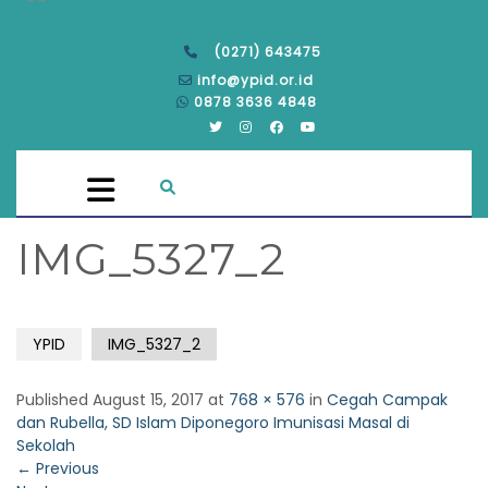
(0271) 643475
info@ypid.or.id
0878 3636 4848
IMG_5327_2
YPID
IMG_5327_2
Published
August 15, 2017
at
768 × 576
in
Cegah Campak
dan Rubella, SD Islam Diponegoro Imunisasi Masal di
Sekolah
←
Previous