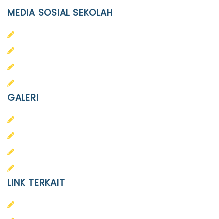
MEDIA SOSIAL SEKOLAH
PAUD Terpadu Islam Diponegoro
SD Islam Diponegoro
SMP Islam Diponegoro
SMA Islam Diponegoro
GALERI
PAUD
SD
SMA
SMP
LINK TERKAIT
Alumni