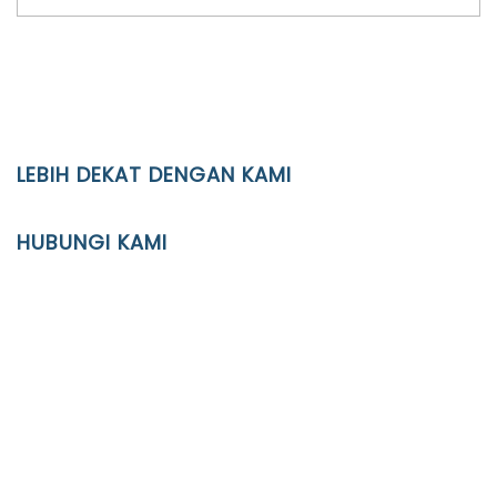
LEBIH DEKAT DENGAN KAMI
YAYASAN PENDIDIKAN ISLAM DIPONEGORO SURAKARTA
HUBUNGI KAMI
Location
JL. Kaliwidas II no. 2, Pasarkliwon, Surakarta, 57118
Phone
(0271)643475 / WA 0878 3636 4848
Email
info@ypid.or.id