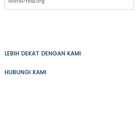
WordPress.org
LEBIH DEKAT DENGAN KAMI
YAYASAN PENDIDIKAN ISLAM DIPONEGORO SURAKARTA
HUBUNGI KAMI
Location
JL. Kaliwidas II no. 2, Pasarkliwon, Surakarta, 57118
Phone
(0271)643475 / WA 0878 3636 4848
Email
info@ypid.or.id