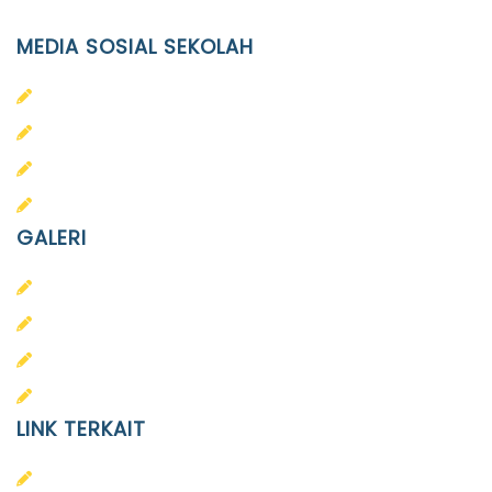
MEDIA SOSIAL SEKOLAH
PAUD Terpadu Islam Diponegoro
SD Islam Diponegoro
SMP Islam Diponegoro
SMA Islam Diponegoro
GALERI
PAUD
SD
SMA
SMP
LINK TERKAIT
Alumni