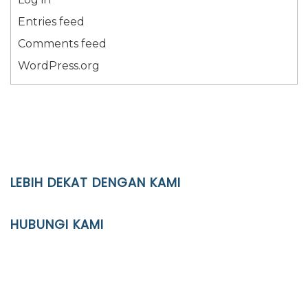
Entries feed
Comments feed
WordPress.org
LEBIH DEKAT DENGAN KAMI
YAYASAN PENDIDIKAN ISLAM DIPONEGORO SURAKARTA
HUBUNGI KAMI
Location
JL. Kaliwidas II no. 2, Pasarkliwon, Surakarta, 57118