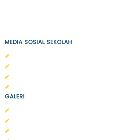
Phone
(0271)643475 / WA 0878 3636 4848
Email
info@ypid.or.id
MEDIA SOSIAL SEKOLAH
PAUD Terpadu Islam Diponegoro
SD Islam Diponegoro
SMP Islam Diponegoro
SMA Islam Diponegoro
GALERI
PAUD
SD
SMA