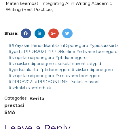
Materi keempat : Integrating AI in Writing Academic
Writing (Best Practices)
Share:
##YayasanPendidikanIslamDiponegoro #ypidsurakarta
#ypid #PPDB2021 #PPDBonline #sdislamdiponegoro
#smpislamdiponegoro #ptidiponegoro
#smaislamdiponegoro #sekolahfavorit
##ypid
#ypidsurakarta #ptidiponegoro #sdislamdiponegoro
#smpislamdiponegoro #smaislamdiponegoro
#PPDB2021 #PPDBONLINE #sekolahfavorit
#sekolahislamterbaik
Categories:
Berita
prestasi
SMA
Leave a Reply