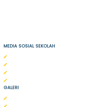
JL. Kaliwidas II no. 2, Pasarkliwon, Surakarta, 57118
Phone
(0271)643475 / WA 0878 3636 4848
Email
info@ypid.or.id
MEDIA SOSIAL SEKOLAH
PAUD Terpadu Islam Diponegoro
SD Islam Diponegoro
SMP Islam Diponegoro
SMA Islam Diponegoro
GALERI
PAUD
SD