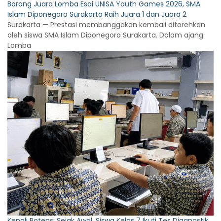
Borong Juara Lomba Esai UNISA Youth Games 2026, SMA
Islam Diponegoro Surakarta Raih Juara 1 dan Juara 2
Surakarta — Prestasi membanggakan kembali ditorehkan
oleh siswa SMA Islam Diponegoro Surakarta. Dalam ajang
Lomba
Kenali Potensi Sejak Awal, Siswa Kelas 7 Ikuti Tes Diagnostik