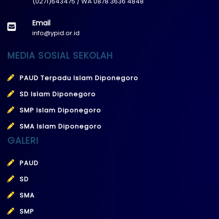
(0271)643475 / WA 0878 3636 4848
Email
info@ypid.or.id
MEDIA SOSIAL SEKOLAH
PAUD Terpadu Islam Diponegoro
SD Islam Diponegoro
SMP Islam Diponegoro
SMA Islam Diponegoro
GALERI
PAUD
SD
SMA
SMP