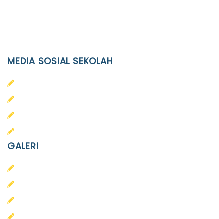
(0271)643475 / WA 0878 3636 4848
Email
info@ypid.or.id
MEDIA SOSIAL SEKOLAH
PAUD Terpadu Islam Diponegoro
SD Islam Diponegoro
SMP Islam Diponegoro
SMA Islam Diponegoro
GALERI
PAUD
SD
SMA
SMP