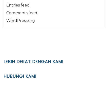
Entries feed
Comments feed
WordPress.org
LEBIH DEKAT DENGAN KAMI
YAYASAN PENDIDIKAN ISLAM DIPONEGORO SURAKARTA
HUBUNGI KAMI
Location
JL. Kaliwidas II no. 2, Pasarkliwon, Surakarta, 57118
Phone