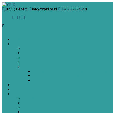
(0271) 643475
info@ypid.or.id
0878 3636 4848
HOME
PROFIL
VISI & MISI
SEJARAH
PENDIRI
MANAJEMEN
GURU DAN STAF
Guru & Staf SMA Islam Diponegoro Surakarta
Guru & Staf SMP Terpadu Islam Diponegoro Sura
Guru & Staf SD Islam Diponegoro Surakarta
BERITA
ARTIKEL
SPMB
Pendaftaran Online
PAUD
SD
SMP