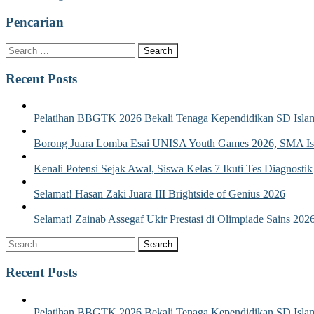
navigation
post:
Pencarian
Recent Posts
Pelatihan BBGTK 2026 Bekali Tenaga Kependidikan SD Islam
Borong Juara Lomba Esai UNISA Youth Games 2026, SMA Isla
Kenali Potensi Sejak Awal, Siswa Kelas 7 Ikuti Tes Diagnostik
Selamat! Hasan Zaki Juara III Brightside of Genius 2026
Selamat! Zainab Assegaf Ukir Prestasi di Olimpiade Sains 202
Recent Posts
Pelatihan BBGTK 2026 Bekali Tenaga Kependidikan SD Islam