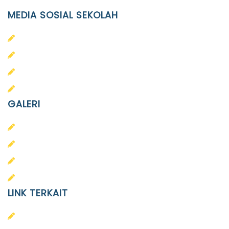
MEDIA SOSIAL SEKOLAH
PAUD Terpadu Islam Diponegoro
SD Islam Diponegoro
SMP Islam Diponegoro
SMA Islam Diponegoro
GALERI
PAUD
SD
SMA
SMP
LINK TERKAIT
Alumni