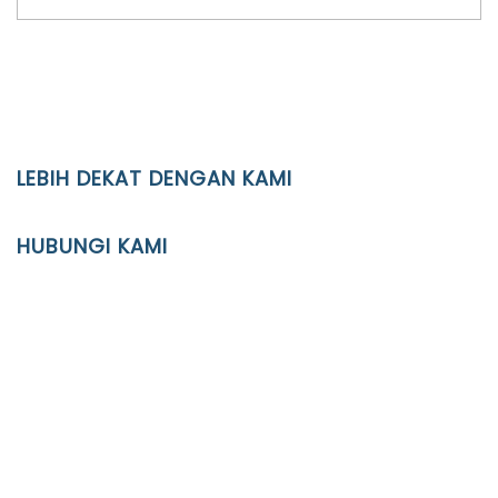
LEBIH DEKAT DENGAN KAMI
YAYASAN PENDIDIKAN ISLAM DIPONEGORO SURAKARTA
HUBUNGI KAMI
Location
JL. Kaliwidas II no. 2, Pasarkliwon, Surakarta, 57118
Phone
(0271)643475 / WA 0878 3636 4848
Email
info@ypid.or.id