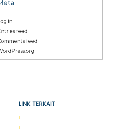
Meta
og in
Entries feed
Comments feed
WordPress.org
LINK TERKAIT
Alumni
Kontak