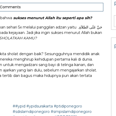
 Comments
n bahwa
sukses menurut Allah itu seperti apa sih?
lalui panggilan adzan yaitu حَيَّ عَلَى الصَّلاَةِ,
SHOLATKAH KAMU?
ita sholat dengan baik? Sesungguhnya mendidik anak
 mereka menghirup kehidupan pertama kali di dunia.
an untuk mengadzani sang bayi di telinga kanan, dan
an ajarkan yang lain dulu, sebelum mengajarkan sholat.
a tertib dan bagus maka hidupnya pun akan tertata
##ypid #ypidsurakarta #ptidiponegoro
#sdislamdiponegoro #smpislamdiponegoro