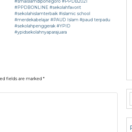
#smaislamdiponegoro #PPDB2021
#PPDBONLINE #sekolahfavorit
#sekolahislamterbaik
#islamic school
#merdekabelajar
#PAUD Islam
#paud terpadu
#sekolahpenggerak
#YPID
#ypidsekolahnyaparajuara
ed fields are marked
*