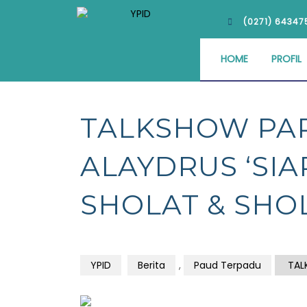
(0271) 64347
HOME
PROFIL
TALKSHOW PAR
ALAYDRUS ‘SI
SHOLAT & SHO
YPID
Berita
,
Paud Terpadu
TALK