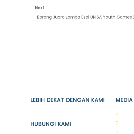
Next
Borong Juara Lomba Esai UNISA Youth Games 2
LEBIH DEKAT DENGAN KAMI
MEDIA
YAYASAN PENDIDIKAN ISLAM DIPONEGORO
PAUD 
SURAKARTA
HUBUNGI KAMI
SD Is
SMP I