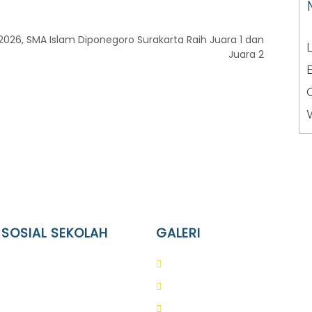
026, SMA Islam Diponegoro Surakarta Raih Juara 1 dan
L
Juara 2
 SOSIAL SEKOLAH
GALERI
Terpadu Islam Diponegoro
PAUD
lam Diponegoro
SD
slam Diponegoro
SMA