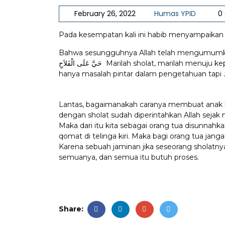
February 26, 2022
Humas YPID
0
Pada kesempatan kali ini habib menyampaika
Bahwa sesungguhnya Allah telah mengumumkan sehari 5x me
حَيَّ عَلَى الْفَلاَحِ Marilah sholat, marilah menuju kepada kejayaan. Jadi jika ingin sukses menurut Allah bukan
hanya masalah pintar dalam pengetahuan tapi
Lantas, bagaimanakah caranya membuat anak k
dengan sholat sudah diperintahkan Allah sejak
Maka dari itu kita sebagai orang tua disunnahk
qomat di telinga kiri. Maka bagi orang tua jang
Karena sebuah jaminan jika seseorang sholatny
semuanya, dan semua itu butuh proses.
Share: