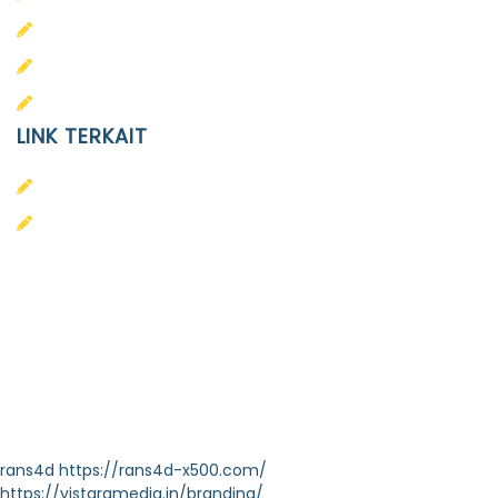
SD
SMA
SMP
LINK TERKAIT
Alumni
Kontak
Yayasan Pendidikan Islam Diponegoro
Surakarta
Design & Developed by
Themeseye
rans4d
https://rans4d-x500.com/
https://vistaramedia.in/branding/