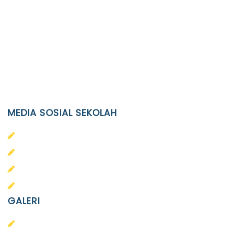
Location
JL. Kaliwidas II no. 2, Pasarkliwon, Surakarta, 57118
Phone
(0271)643475 / WA 0878 3636 4848
Email
info@ypid.or.id
MEDIA SOSIAL SEKOLAH
PAUD Terpadu Islam Diponegoro
SD Islam Diponegoro
SMP Islam Diponegoro
SMA Islam Diponegoro
GALERI
PAUD