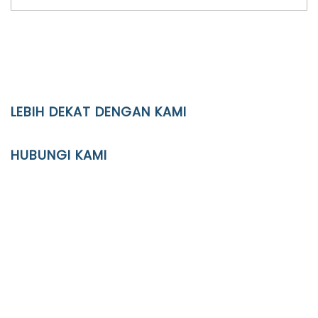
LEBIH DEKAT DENGAN KAMI
YAYASAN PENDIDIKAN ISLAM DIPONEGORO SURAKARTA
HUBUNGI KAMI
Location
JL. Kaliwidas II no. 2, Pasarkliwon, Surakarta, 57118
Phone
(0271)643475 / WA 0878 3636 4848
Email
info@ypid.or.id