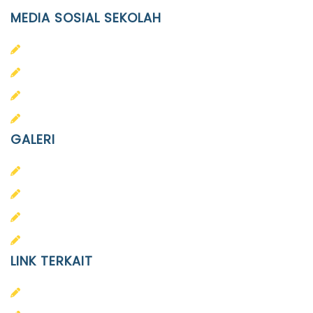
MEDIA SOSIAL SEKOLAH
PAUD Terpadu Islam Diponegoro
SD Islam Diponegoro
SMP Islam Diponegoro
SMA Islam Diponegoro
GALERI
PAUD
SD
SMA
SMP
LINK TERKAIT
Alumni