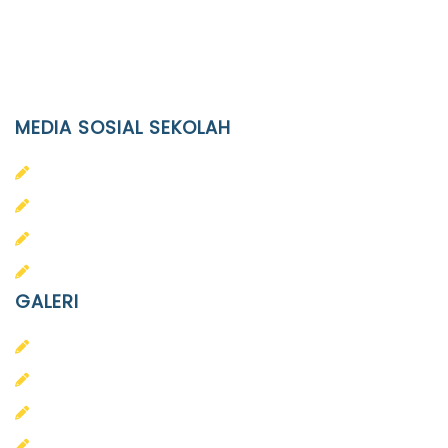
(0271)643475 / WA 0878 3636 4848
Email
info@ypid.or.id
MEDIA SOSIAL SEKOLAH
PAUD Terpadu Islam Diponegoro
SD Islam Diponegoro
SMP Islam Diponegoro
SMA Islam Diponegoro
GALERI
PAUD
SD
SMA
SMP