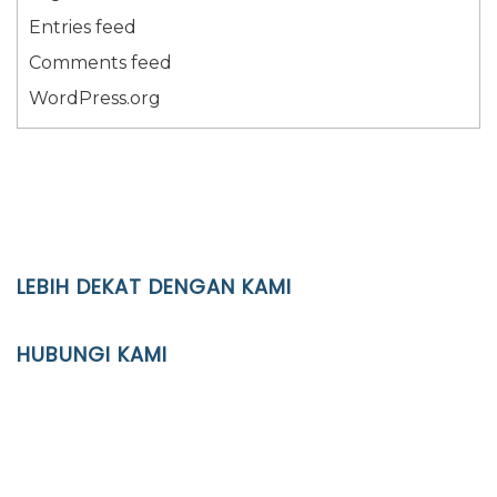
Entries feed
Comments feed
WordPress.org
LEBIH DEKAT DENGAN KAMI
YAYASAN PENDIDIKAN ISLAM DIPONEGORO SURAKARTA
HUBUNGI KAMI
Location
JL. Kaliwidas II no. 2, Pasarkliwon, Surakarta, 57118
Phone