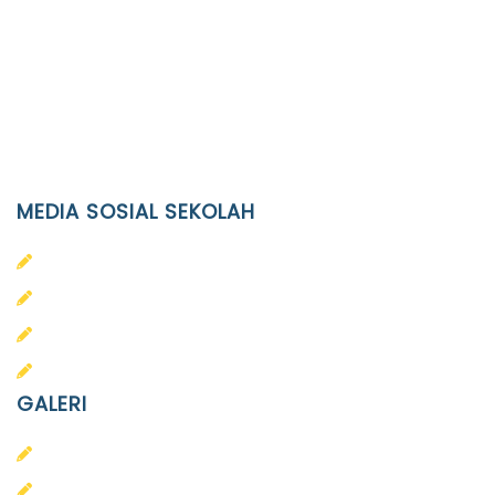
JL. Kaliwidas II no. 2, Pasarkliwon, Surakarta, 57118
Phone
(0271)643475 / WA 0878 3636 4848
Email
info@ypid.or.id
MEDIA SOSIAL SEKOLAH
PAUD Terpadu Islam Diponegoro
SD Islam Diponegoro
SMP Islam Diponegoro
SMA Islam Diponegoro
GALERI
PAUD
SD