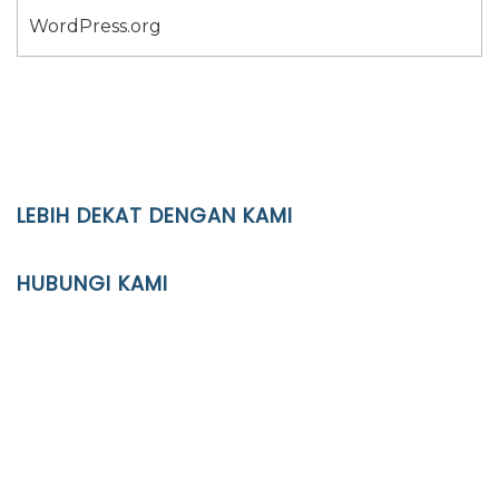
WordPress.org
LEBIH DEKAT DENGAN KAMI
YAYASAN PENDIDIKAN ISLAM DIPONEGORO SURAKARTA
HUBUNGI KAMI
Location
JL. Kaliwidas II no. 2, Pasarkliwon, Surakarta, 57118
Phone
(0271)643475 / WA 0878 3636 4848
Email