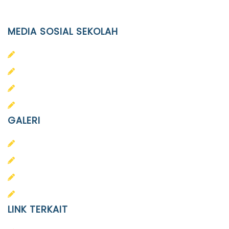
info@ypid.or.id
MEDIA SOSIAL SEKOLAH
PAUD Terpadu Islam Diponegoro
SD Islam Diponegoro
SMP Islam Diponegoro
SMA Islam Diponegoro
GALERI
PAUD
SD
SMA
SMP
LINK TERKAIT