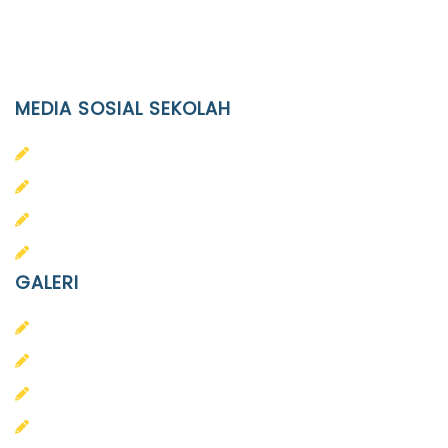
Email
info@ypid.or.id
MEDIA SOSIAL SEKOLAH
PAUD Terpadu Islam Diponegoro
SD Islam Diponegoro
SMP Islam Diponegoro
SMA Islam Diponegoro
GALERI
PAUD
SD
SMA
SMP