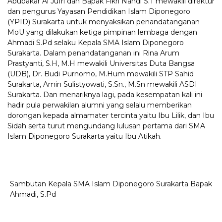
Abubakar Al Jufri dan Bapak Fikri Nahdi S.T mewakili direktur
dan pengurus Yayasan Pendidikan Islam Diponegoro
(YPID) Surakarta untuk menyaksikan penandatanganan
MoU yang dilakukan ketiga pimpinan lembaga dengan
Ahmadi S.Pd selaku Kepala SMA Islam Diponegoro
Surakarta. Dalam penandatanganan ini Rina Arum
Prastyanti, S.H, M.H mewakili Universitas Duta Bangsa
(UDB), Dr. Budi Purnomo, M.Hum mewakili STP Sahid
Surakarta, Amin Sulistyowati, S.Sn., M.Sn mewakili ASDI
Surakarta. Dan menariknya lagi, pada kesempatan kali ini
hadir pula perwakilan alumni yang selalu memberikan
dorongan kepada almamater tercinta yaitu Ibu Lilik, dan Ibu
Sidah serta turut mengundang lulusan pertama dari SMA
Islam Diponegoro Surakarta yaitu Ibu Atikah.
Sambutan Kepala SMA Islam Diponegoro Surakarta Bapak
Ahmadi, S.Pd