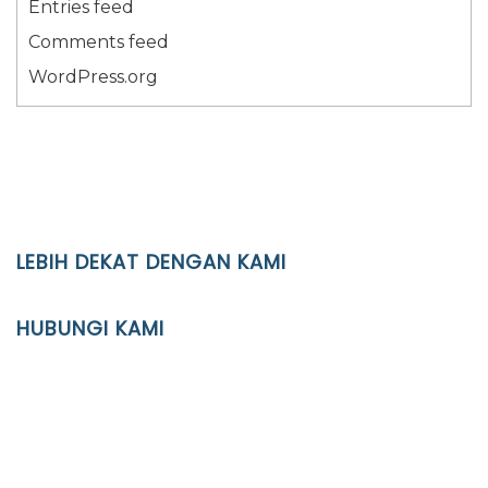
Entries feed
Comments feed
WordPress.org
LEBIH DEKAT DENGAN KAMI
YAYASAN PENDIDIKAN ISLAM DIPONEGORO SURAKARTA
HUBUNGI KAMI
Location
JL. Kaliwidas II no. 2, Pasarkliwon, Surakarta, 57118
Phone
(0271)643475 / WA 0878 3636 4848