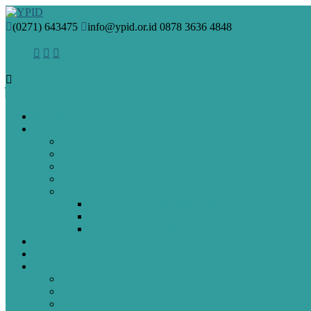
(0271) 643475
info@ypid.or.id
0878 3636 4848
HOME
PROFIL
VISI & MISI
SEJARAH
PENDIRI
MANAJEMEN
GURU DAN STAF
Guru & Staf SMA Islam Diponegoro Surakarta
Guru & Staf SMP Terpadu Islam Diponegoro Sura
Guru & Staf SD Islam Diponegoro Surakarta
BERITA
ARTIKEL
SPMB
Pendaftaran Online
PAUD
SD