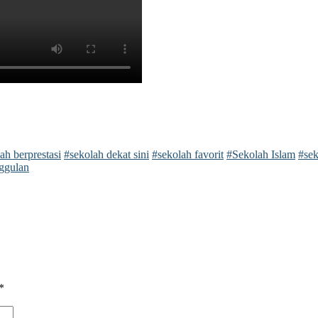
ah berprestasi
#sekolah dekat sini
#sekolah favorit
#Sekolah Islam
#sek
ggulan
*