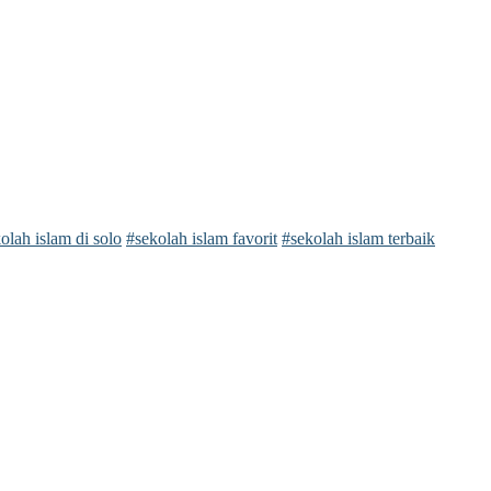
olah islam di solo
#sekolah islam favorit
#sekolah islam terbaik