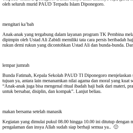
oleh seluruh murid PAUD Terpadu Islam Diponegoro.
mengitari ka’bah
Anak-anak yang tergabung dalam layanan program TK Pembina melaks
dipimpin oleh Ustad Ali Zabidi memiliki tata cara persis beribadah 
rukun demi rukun yang dicontohkan Ustad Ali dan bunda-bunda. Dan 
lempar jumrah
Bunda Fatimah, Kepala Sekolah PAUD TI Diponegoro menjelaskan sel
tujuan ya, antara lain menanamkan nilai agama dan moral yang kuat
“Anak-anak juga bisa mengenal ritual ibadah haji baik dari materi, pra
untuk bersabar, disiplin, dan kompak”. Lanjut beliau.
makan bersama setelah manasik
Kegiatan yang dimulai pukul 08.00 hingga 10.00 ini ditutup dengan 
pengalaman dan insya Allah sudah siap berhaji semua ya.. 🙂