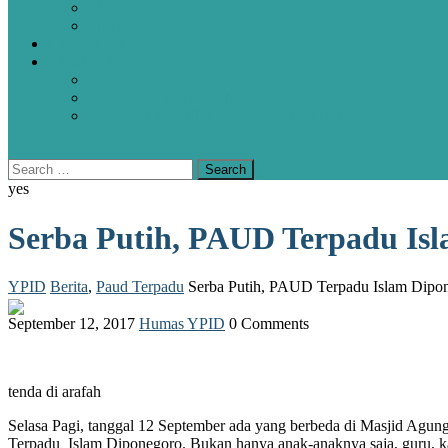
SMP
SMA
HUBUNGI KAMI
ALUMNI
PROFIL
POJOK KENANGAN
FORMULIR PENDATAAN ALUMNI
yes
Serba Putih, PAUD Terpadu Isl
YPID
Berita
,
Paud Terpadu
Serba Putih, PAUD Terpadu Islam Dipon
September 12, 2017
Humas YPID
0 Comments
tenda di arafah
Selasa Pagi, tanggal 12 September ada yang berbeda di Masjid Agun
Terpadu Islam Diponegoro. Bukan hanya anak-anaknya saja, guru, kar