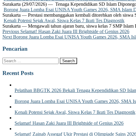
Surakarta (29/07/2026) — Tenaga Kependidikan SD Islam Diponego
Borong Juara Lomba Esai UNISA Youth Games 2026, SMA Islam Dip
Surakarta — Prestasi membanggakan kembali ditorehkan oleh siswa
Kenali Potensi Sejak Awal, Siswa Kelas 7 Ikuti Tes Diagnostik
Surakarta — Mengawali tahun ajaran baru, siswa kelas 7 SMP Islam 
Post
Previous
Previous
Selamat! Hasan Zaki Juara III Brightside of Genius 2026
Next
post:
Next
Borong Juara Lomba Esai UNISA Youth Games 2026, SMA Islam
navigation
post:
Pencarian
Recent Posts
Pelatihan BBGTK 2026 Bekali Tenaga Kependidikan SD Islam
Borong Juara Lomba Esai UNISA Youth Games 2026, SMA Isla
Kenali Potensi Sejak Awal, Siswa Kelas 7 Ikuti Tes Diagnostik
Selamat! Hasan Zaki Juara III Brightside of Genius 2026
Selamat! Zainab Assegaf Ukir Prestasi di Olimpiade Sains 202