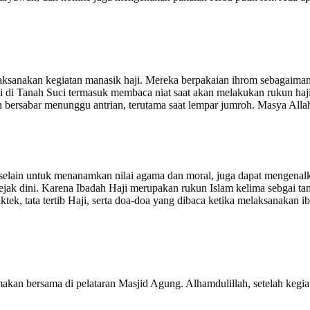
anakan kegiatan manasik haji. Mereka berpakaian ihrom sebagaimana
haji di Tanah Suci termasuk membaca niat saat akan melakukan rukun ha
bersabar menunggu antrian, terutama saat lempar jumroh. Masya Allah
ain untuk menanamkan nilai agama dan moral, juga dapat mengenalkan
 sejak dini. Karena Ibadah Haji merupakan rukun Islam kelima sebgai
ktek, tata tertib Haji, serta doa-doa yang dibaca ketika melaksanakan i
makan bersama di pelataran Masjid Agung. Alhamdulillah, setelah keg