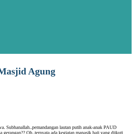
 Masjid Agung
imewa. Subhanallah..pemandangan lautan putih anak-anak PAUD
gerangan?? Oh..ternyata ada kegiatan manasik haji yang diikuti