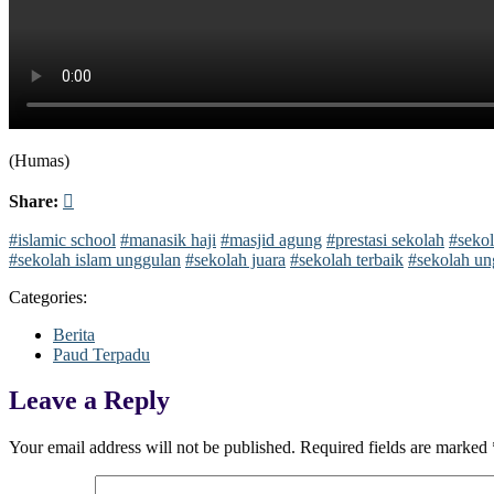
(Humas)
Share:
#islamic school
#manasik haji
#masjid agung
#prestasi sekolah
#sekol
#sekolah islam unggulan
#sekolah juara
#sekolah terbaik
#sekolah un
Categories:
Berita
Paud Terpadu
Leave a Reply
Your email address will not be published.
Required fields are marked