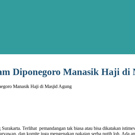
am Diponegoro Manasik Haji di
egoro Manasik Haji di Masjid Agung
g Surakarta. Terlihat pemandangan tak biasa atau bisa dikatakan ist
yawan, dan komite juga mengenakan pakaian serba putih loh. Ada apa 