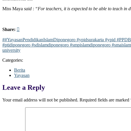
Miss Maya
said
:
“For teachers, it is expected to be able to teach in 
Share:
##YayasanPendidikanIslamDiponegoro #ypidsurakarta #ypid #PPDB2
#ptidiponegoro #sdislamdiponegoro #smpislamdiponegoro #smaisl
university
Categories:
Berita
Yayasan
Leave a Reply
Your email address will not be published.
Required fields are marked