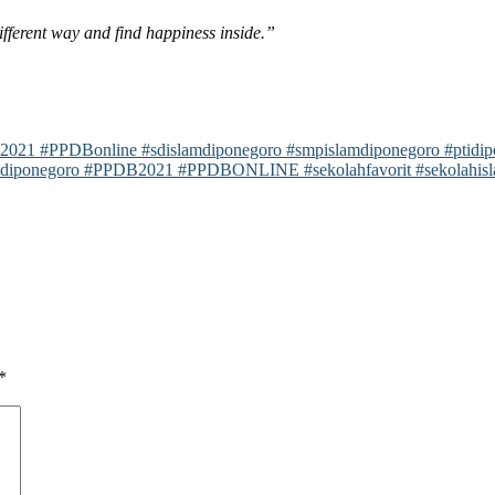
different way and find happiness inside.”
021 #PPDBonline #sdislamdiponegoro #smpislamdiponegoro #ptidipo
amdiponegoro #PPDB2021 #PPDBONLINE #sekolahfavorit #sekolahisl
*