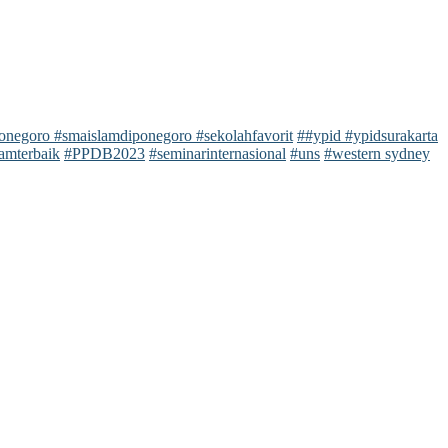
negoro #smaislamdiponegoro #sekolahfavorit
##ypid #ypidsurakarta
amterbaik
#PPDB2023
#seminarinternasional
#uns
#western sydney