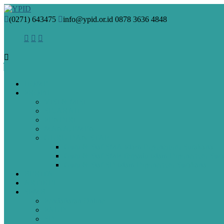
(0271) 643475
info@ypid.or.id
0878 3636 4848
HOME
PROFIL
VISI & MISI
SEJARAH
PENDIRI
MANAJEMEN
GURU DAN STAF
Guru & Staf SMA Islam Diponegoro Surakarta
Guru & Staf SMP Terpadu Islam Diponegoro Sura
Guru & Staf SD Islam Diponegoro Surakarta
BERITA
ARTIKEL
SPMB
Pendaftaran Online
PAUD
SD