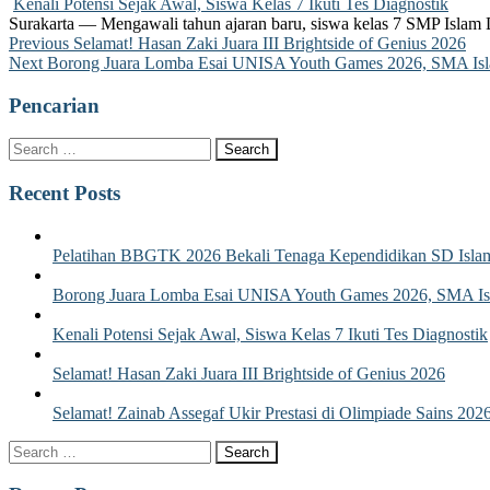
Kenali Potensi Sejak Awal, Siswa Kelas 7 Ikuti Tes Diagnostik
Surakarta — Mengawali tahun ajaran baru, siswa kelas 7 SMP Islam 
Post
Previous
Previous
Selamat! Hasan Zaki Juara III Brightside of Genius 2026
Next
post:
Next
Borong Juara Lomba Esai UNISA Youth Games 2026, SMA Islam
navigation
post:
Pencarian
Recent Posts
Pelatihan BBGTK 2026 Bekali Tenaga Kependidikan SD Islam
Borong Juara Lomba Esai UNISA Youth Games 2026, SMA Isla
Kenali Potensi Sejak Awal, Siswa Kelas 7 Ikuti Tes Diagnostik
Selamat! Hasan Zaki Juara III Brightside of Genius 2026
Selamat! Zainab Assegaf Ukir Prestasi di Olimpiade Sains 202