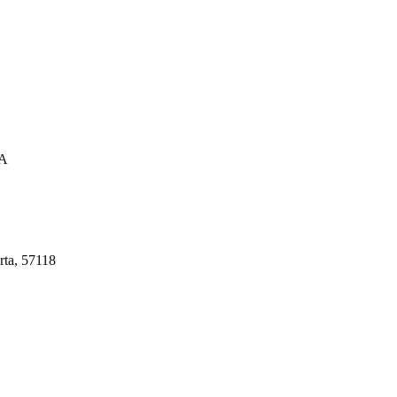
A
rta, 57118