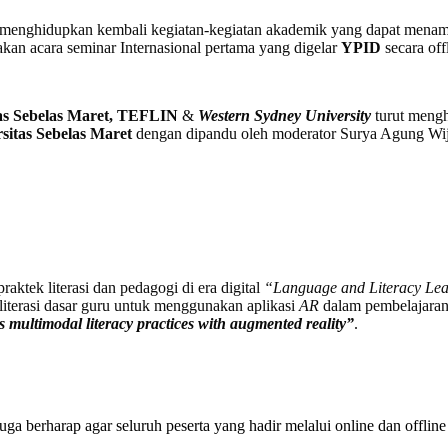
uk menghidupkan kembali kegiatan-kegiatan akademik yang dapat menam
kan acara seminar Internasional pertama yang digelar
YPID
secara off
as Sebelas Maret, TEFLIN
&
Western Sydney University
turut mengh
sitas Sebelas Maret
dengan dipandu oleh moderator Surya Agung Wij
ktek literasi dan pedagogi di era digital
“Language and Literacy Lea
terasi dasar guru untuk menggunakan aplikasi
AR
dalam pembelajaran 
multimodal literacy practices with augmented reality”
.
 juga berharap agar seluruh peserta yang hadir melalui online dan offli