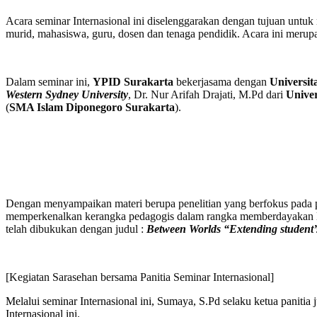
Acara seminar Internasional ini diselenggarakan dengan tujuan unt
murid, mahasiswa, guru, dosen dan tenaga pendidik. Acara ini merupa
Dalam seminar ini,
YPID Surakarta
bekerjasama dengan
Universit
Western Sydney University
, Dr. Nur Arifah Drajati, M.Pd dari
Univer
(
SMA Islam Diponegoro Surakarta
).
Dengan menyampaikan materi berupa penelitian yang berfokus pada pra
memperkenalkan kerangka pedagogis dalam rangka memberdayakan li
telah dibukukan dengan judul :
Between Worlds “Extending student’s 
[Kegiatan Sarasehan bersama Panitia Seminar Internasional]
Melalui seminar Internasional ini, Sumaya, S.Pd selaku ketua panitia
Internasional ini.