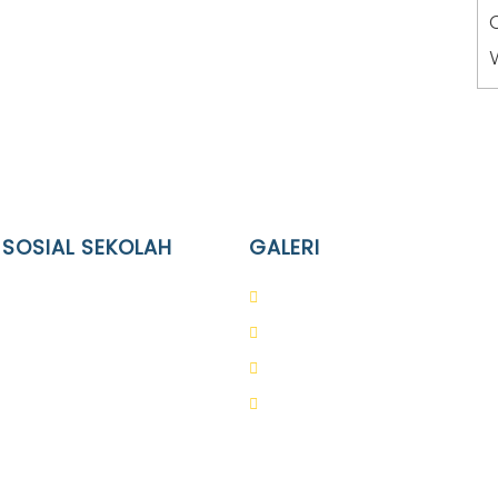
 SOSIAL SEKOLAH
GALERI
Terpadu Islam Diponegoro
PAUD
lam Diponegoro
SD
slam Diponegoro
SMA
slam Diponegoro
SMP