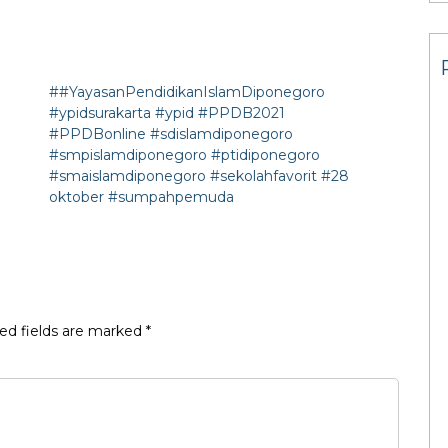
##YayasanPendidikanIslamDiponegoro
#ypidsurakarta #ypid #PPDB2021
#PPDBonline #sdislamdiponegoro
#smpislamdiponegoro #ptidiponegoro
#smaislamdiponegoro #sekolahfavorit
#28
oktober
#sumpahpemuda
ed fields are marked
*