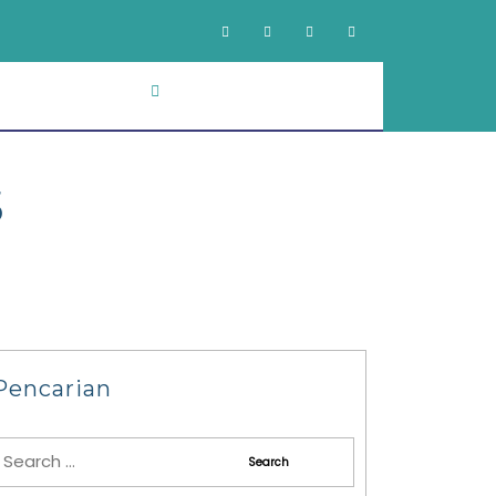
5
Pencarian