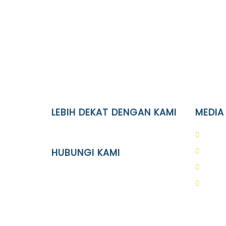
LEBIH DEKAT DENGAN KAMI
MEDIA
YAYASAN PENDIDIKAN ISLAM DIPONEGORO
PAUD 
SURAKARTA
HUBUNGI KAMI
SD Is
SMP I
Location
SMA I
JL. Kaliwidas II no. 2, Pasarkliwon,
Surakarta, 57118
Phone