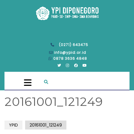
(0271) 643475
info@ypid.or.id
0878 3636 4848
20161001_121249
YPID
20161001_121249