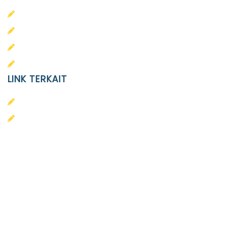
PAUD
SD
SMA
SMP
LINK TERKAIT
Alumni
Kontak
Yayasan Pendidikan Islam Diponegoro
Surakarta
Design & Developed by
Themeseye