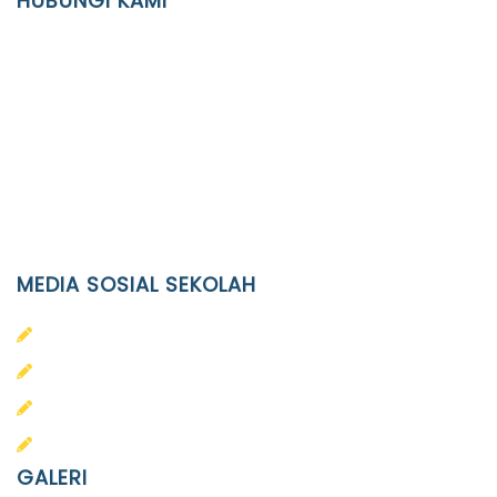
HUBUNGI KAMI
Location
JL. Kaliwidas II no. 2, Pasarkliwon, Surakarta, 57118
Phone
(0271)643475 / WA 0878 3636 4848
Email
info@ypid.or.id
MEDIA SOSIAL SEKOLAH
PAUD Terpadu Islam Diponegoro
SD Islam Diponegoro
SMP Islam Diponegoro
SMA Islam Diponegoro
GALERI