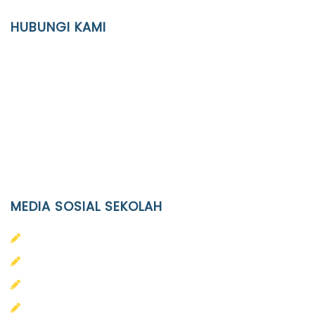
YAYASAN PENDIDIKAN ISLAM DIPONEGORO SURAKARTA
HUBUNGI KAMI
Location
JL. Kaliwidas II no. 2, Pasarkliwon, Surakarta, 57118
Phone
(0271)643475 / WA 0878 3636 4848
Email
info@ypid.or.id
MEDIA SOSIAL SEKOLAH
PAUD Terpadu Islam Diponegoro
SD Islam Diponegoro
SMP Islam Diponegoro
SMA Islam Diponegoro