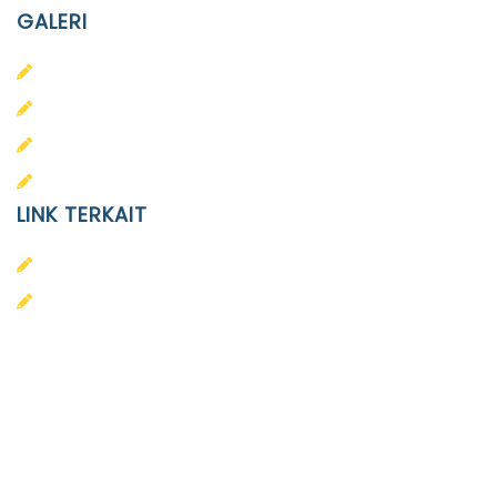
GALERI
PAUD
SD
SMA
SMP
LINK TERKAIT
Alumni
Kontak
Yayasan Pendidikan Islam Diponegoro
Surakarta
Design & Developed by
Themeseye