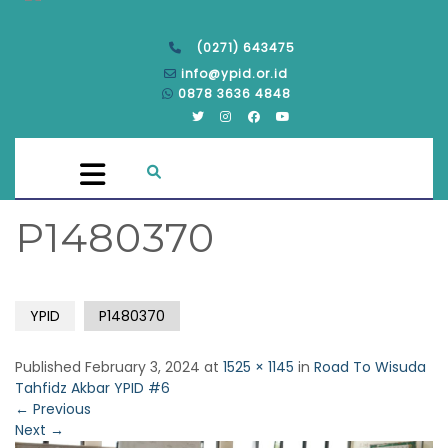
(0271) 643475
info@ypid.or.id
0878 3636 4848
P1480370
YPID
P1480370
Published
February 3, 2024
at
1525 × 1145
in
Road To Wisuda
Tahfidz Akbar YPID #6
←
Previous
Next
→