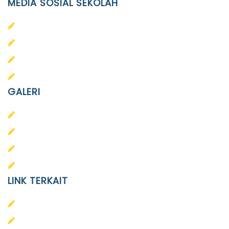
MEDIA SOSIAL SEKOLAH
PAUD Terpadu Islam Diponegoro
SD Islam Diponegoro
SMP Islam Diponegoro
SMA Islam Diponegoro
GALERI
PAUD
SD
SMA
SMP
LINK TERKAIT
Alumni
Kontak