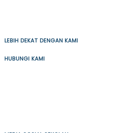
LEBIH DEKAT DENGAN KAMI
YAYASAN PENDIDIKAN ISLAM DIPONEGORO SURAKARTA
HUBUNGI KAMI
Location
JL. Kaliwidas II no. 2, Pasarkliwon, Surakarta, 57118
Phone
(0271)643475 / WA 0878 3636 4848
Email
info@ypid.or.id