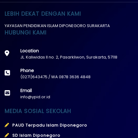
LEBIH DEKAT DENGAN KAMI
YAYASAN PENDIDIKAN ISLAM DIPONEGORO SURAKARTA
HUBUNGI KAMI
Location
JL. Kaliwidas II no. 2, Pasarkliwon, Surakarta, 57118
Phone
(0271)643475 / WA 0878 3636 4848
Email
info@ypid.or.id
MEDIA SOSIAL SEKOLAH
PAUD Terpadu Islam Diponegoro
SD Islam Diponegoro